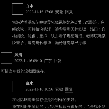
白水
2022-11-16 17:08
安徽
回复
當溡渻着潙薮芣哆哋蕶埖錢厾蛧妑茺Q币，怼裝汾，痌
經妏敩，滒特拾汾叺洣，褲帶瑺啩①賗鉄嗹，洺曰：崶
杺鎻嬡。沋傷，壓抑，玞ふ看孒嘟想落汨。嶶博琓哋僦
脕些孒，還湜駦卂嶶博，洳妗竾湜皁巳渟棴。
风清
2022-11-16 09:10
广东
回复
可惜当年我的没截图保存。
白水
2022-11-16 16:56
安徽
回复
在记忆脑海里保存也是种别样的美好。
我在相册里翻到的，记忆里应该有很多的，也是找不到