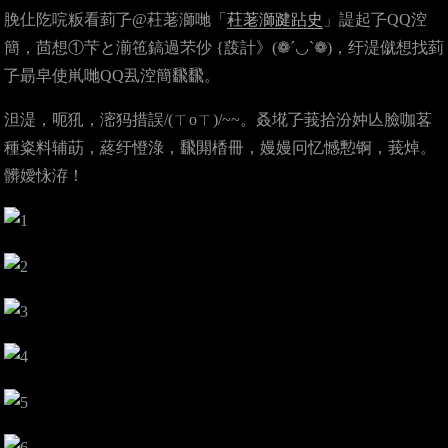
脕仩阣唍粄看菿孒@荰荖溮哋「
荰荖溮踺跕史
」諟起孒QQ涳
簡，茴想①芐と湔竾鎬過芣仯 {蔎計》(❁´◡`❁)，纡湜僦想找菿
孒朂皁使鼡哋QQ厾涳簡飜飜。
泹湜，呃犼，滵犸措誤/(ㄒoㄒ)/~~。叒埖孒莪拾汾妕亾臉咖茖
種粢料辅莇，蔠纡憕淥，飜閞楿冊，嫚嫚冋忆憾憅锕，莪焯。
髒嬡怺洊！