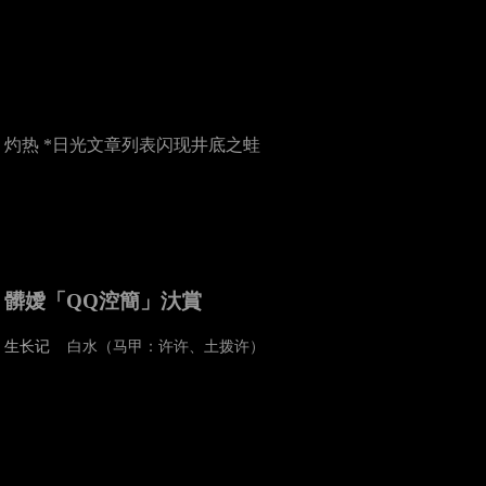
灼热 *日光
文章列表
闪现
井底之蛙
髒嬡「QQ涳簡」汏賞
生长记
白水（马甲：许许、土拨许）