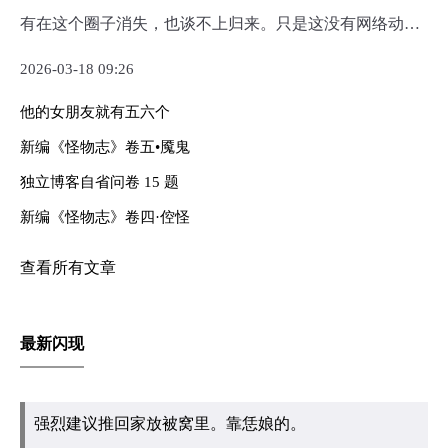
有在这个圈子消失，也谈不上归来。只是这没有网络动态
的日子大部分都在忙于现在的事情。 —— 干了几件大事，
2026-03-18 09:26
也忙于三两小事 ...
他的女朋友就有五六个
新编《怪物志》卷五•魇鬼
独立博客自省问卷 15 题
新编《怪物志》卷四·倥怪
查看所有文章
最新闪现
强烈建议推回家放被窝里。靠恁娘的。