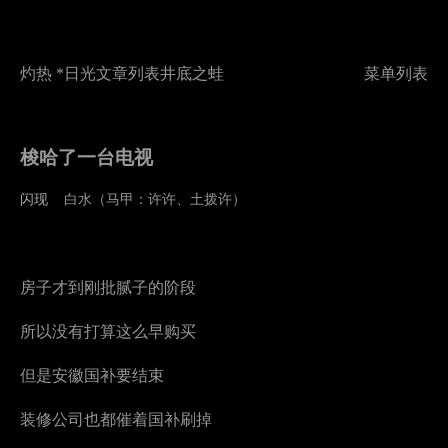
灼热 *日光
文章列表
井底之蛙
菜单列表
梭哈了一台电视
闪现
白水（马甲：许许、土拨许）
房子才到刚批腻子的阶段
所以没有打算这么早购买
但是安徽国补要结束
装修公司也都催着国补刷掉