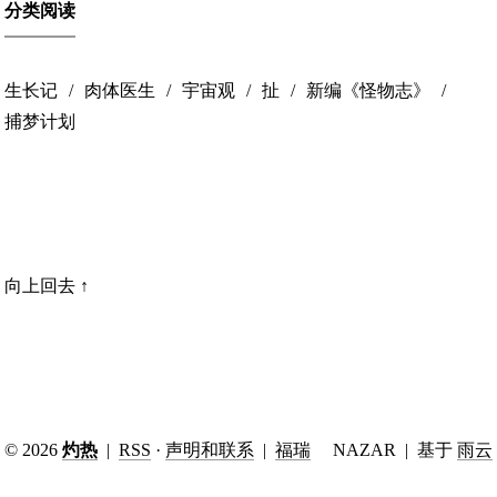
分类阅读
生长记
肉体医生
宇宙观
扯
新编《怪物志》
捕梦计划
向上回去 ↑
© 2026
灼热
|
RSS
·
声明和联系
|
福瑞
NAZAR
| 基于
雨云