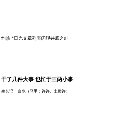
灼热 *日光
文章列表
闪现
井底之蛙
干了几件大事 也忙于三两小事
生长记
白水（马甲：许许、土拨许）