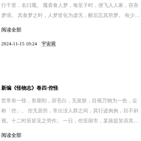
行干里，名曰魇。 魇喜食人梦，每至子时，便飞入人家，窃吞
梦境。 其食梦之时，人梦皆化为虚无，醒后忘其所梦。 有少年
名曰明，夜夜梦断，心生疑窦。坊间闻之魇，遂设陷阱， ...
阅读全部
2024-11-15 10:24
宇宙观
新编《怪物志》卷四·倥怪
世常有一怪，形瘦削，容苍白，无发肤，目视万物为一色，众
称「倥」。 倥无居所，常出没人群之间，其行迹匆匆，目不斜
视。十二时辰皆见之劳作。 一日，倥至闹市，某孩提笑语其怪
异。倥闻之，面色不改，步履不停。 又一日，有好奇者， ...
阅读全部