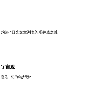
灼热 *日光
文章列表
闪现
井底之蛙
宇宙观
窥见一切的奇妙无比