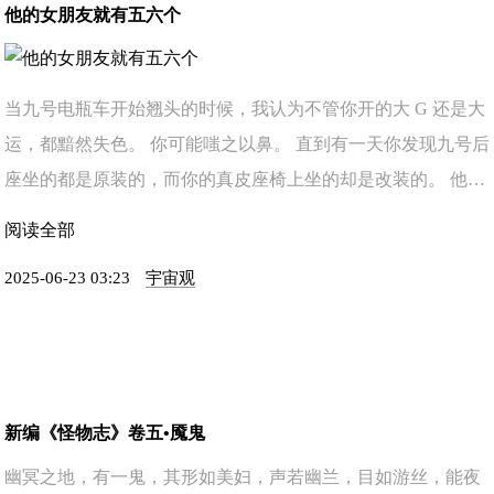
他的女朋友就有五六个
当九号电瓶车开始翘头的时候，我认为不管你开的大 G 还是大
运，都黯然失色。 你可能嗤之以鼻。 直到有一天你发现九号后
座坐的都是原装的，而你的真皮座椅上坐的却是改装的。 他一
杯小甜水就能换来一晚上的温暖，你一套的皇家礼炮还要 ...
阅读全部
2025-06-23 03:23
宇宙观
新编《怪物志》卷五•魇鬼
幽冥之地，有一鬼，其形如美妇，声若幽兰，目如游丝，能夜