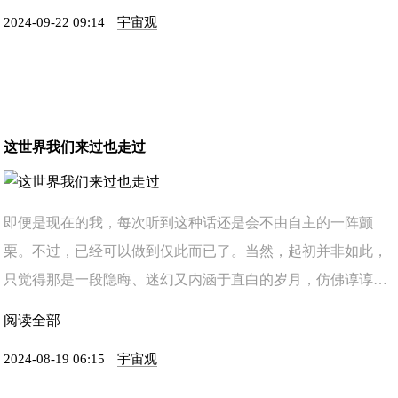
2024-09-22 09:14
宇宙观
这世界我们来过也走过
即便是现在的我，每次听到这种话还是会不由自主的一阵颤
栗。不过，已经可以做到仅此而已了。当然，起初并非如此，
只觉得那是一段隐晦、迷幻又内涵于直白的岁月，仿佛谆谆教
诲般点亮我前行的方向。 行走路上能如此扎实，便是走向了
阅读全部
罗 ...
2024-08-19 06:15
宇宙观