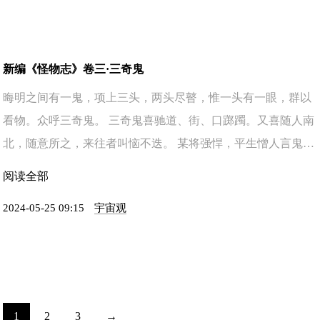
新编《怪物志》卷三·三奇鬼
晦明之间有一鬼，项上三头，两头尽瞽，惟一头有一眼，群以
看物。众呼三奇鬼。 三奇鬼喜驰道、街、口踯躅。又喜随人南
北，随意所之，来往者叫恼不迭。 某将强悍，平生憎人言鬼神
事。正中偶然外出，数行十日。 夜宿一县，人言道口有三 ...
阅读全部
2024-05-25 09:15
宇宙观
1
2
3
→